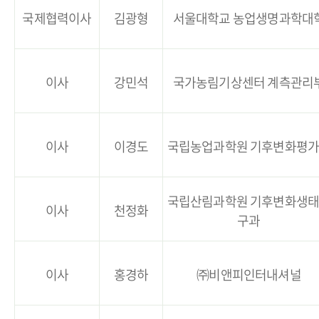
국제협력이사
김광형
서울대학교 농업생명과학대
이사
강민석
국가농림기상센터 계측관리
이사
이경도
국립농업과학원 기후변화평
국립산림과학원 기후변화생
이사
천정화
구과
이사
홍경하
㈜비앤피인터내셔널