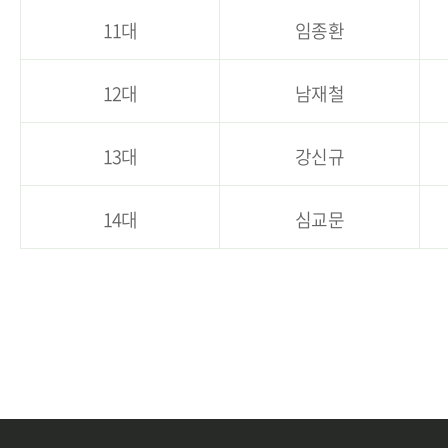
11대
임종환
12대
남재철
13대
강신규
14대
심교문