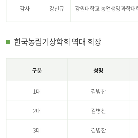
감사
강신규
강원대학교 농업생명과학대
한국농림기상학회 역대 회장
구분
성명
1대
김병찬
2대
김병찬
3대
김병찬