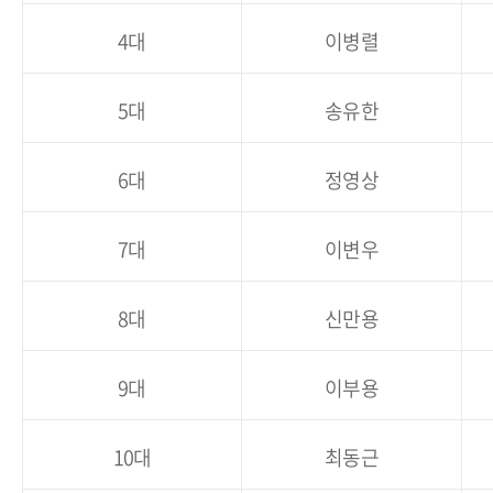
4대
이병렬
5대
송유한
6대
정영상
7대
이변우
8대
신만용
9대
이부용
10대
최동근