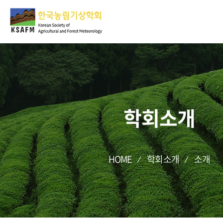
학회소개
HOME
학회소개
소개